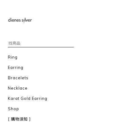
Ring
Earring
Bracelets
Necklace
Karat Gold Earring
Shop
[ 購物須知 ]