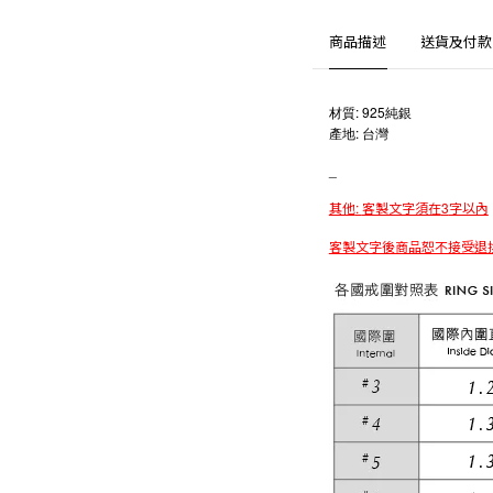
商品描述
送貨及付款
: 925
材質
純銀
:
產地
台灣
_
:
3
其他
客製文字須在
字以內
客製文字後商品恕不接受退