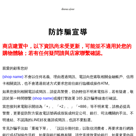
防詐騙宣導
商店建置中，以下資訊尚未受更新，可能並不適用於您的
購物體驗；若有任何疑問請與店家聯繫確認。
親愛的顧客您好
{shop name}
不會以任何名義、理由透過簡訊、電話向您索取相關金融帳戶、信用
卡相關資訊，也不會透過前述方式要求您前往銀行臨櫃或操作ATM。
如果您接到相關電話或簡訊，請提高警覺，切勿輕信不明來電指示，若有疑慮，敬
請於第一時間聯繫
{shop name}
或撥打警政署 165 反詐騙專線進行確認。
當您接到來電顯示開頭為「+」、「+2」、」「+886」等不明來電，請務必提高
警覺，更要提防對方竄改電話號碼或假裝成特定公司、銀行、司法機關的手法。不
明連結、不認識的LINE好友邀請或簡訊，也請不要點選。
常見詐騙手法如「重複下單」、「誤設分期付款」以取信消費者，再要求進行網路
銀行或ATM操作流程。如果與銀行帳務有關，請您直接致電給銀行，如果來電內容