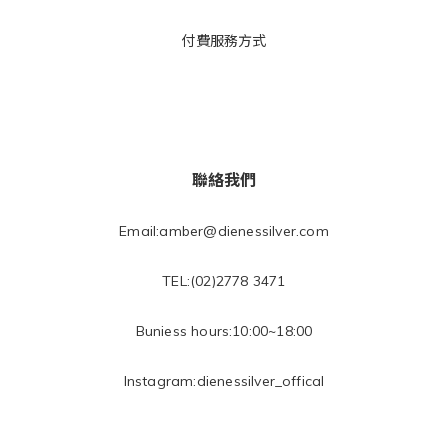
付費服務方式
聯絡我們
Email:amber@dienessilver.com
TEL:(02)2778 3471
Buniess hours:10:00~18:00
Instagram:
dienessilver_offical