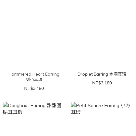
Hammered Heart Earring
Droplet Earring 水滴耳環
刻心耳環
NT$3,180
NT$3,480